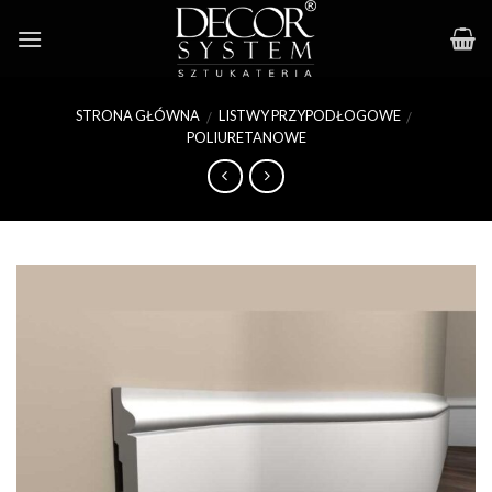
Skip
to
content
STRONA GŁÓWNA
LISTWY PRZYPODŁOGOWE
/
/
POLIURETANOWE