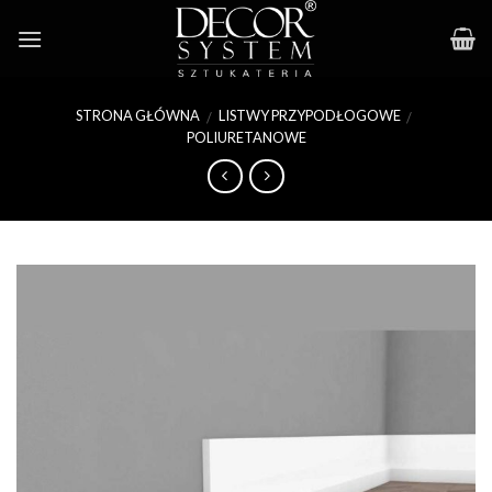
Skip
to
content
STRONA GŁÓWNA
LISTWY PRZYPODŁOGOWE
/
/
POLIURETANOWE