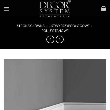
Skip
to
content
STRONA GŁÓWNA
LISTWY PRZYPODŁOGOWE
/
/
POLIURETANOWE