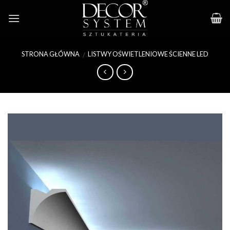
Skip
to
content
STRONA GŁÓWNA
LISTWY OŚWIETLENIOWE ŚCIENNE LED
/