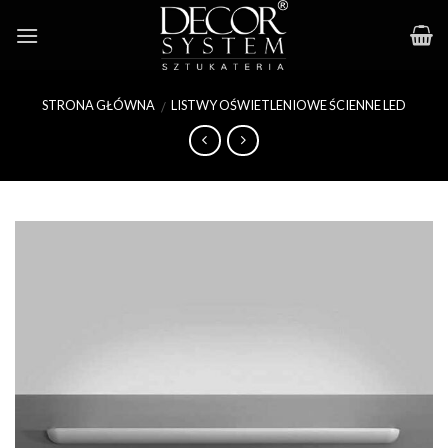
Skip
to
content
STRONA GŁÓWNA
LISTWY OŚWIETLENIOWE ŚCIENNE LED
/