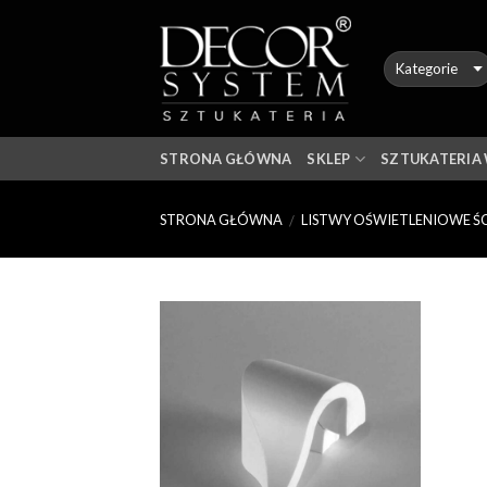
Skip
to
content
STRONA GŁÓWNA
SKLEP
SZTUKATERIA
STRONA GŁÓWNA
LISTWY OŚWIETLENIOWE ŚC
/