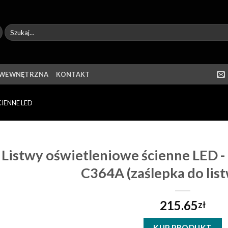
 WEWNĘTRZNA
KONTAKT
IENNE LED
Listwy oświetleniowe ścienne LED -
C364A (zaślepka do lis
215.65
zł
KUP PRODUKT