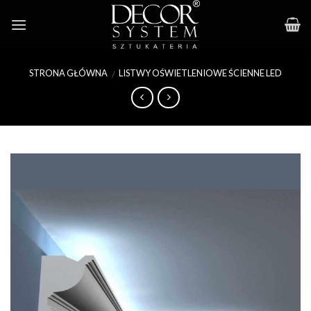
Skip
to
content
STRONA GŁÓWNA
LISTWY OŚWIETLENIOWE ŚCIENNE LED
/