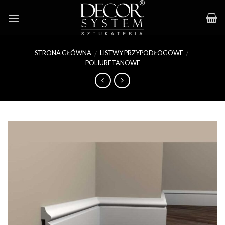
Skip
to
content
STRONA GŁÓWNA
LISTWY PRZYPODŁOGOWE
/
/
POLIURETANOWE