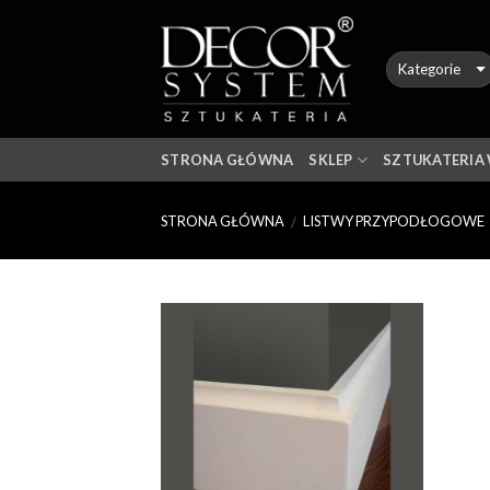
Skip
to
content
STRONA GŁÓWNA
SKLEP
SZTUKATERIA
STRONA GŁÓWNA
LISTWY PRZYPODŁOGOWE
/