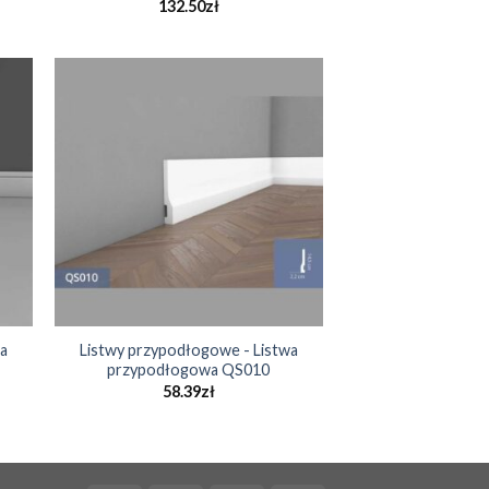
132.50
zł
a
Listwy przypodłogowe - Listwa
przypodłogowa QS010
58.39
zł