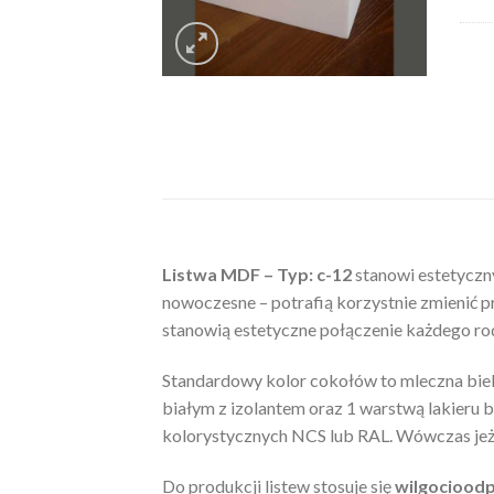
Listwa MDF – Typ: c-12
stanowi estetyczny
nowoczesne – potrafią korzystnie zmienić p
stanowią estetyczne połączenie każdego rod
Standardowy kolor cokołów to mleczna bie
białym z izolantem oraz 1 warstwą lakieru
kolorystycznych NCS lub RAL. Wówczas jeżeli
Do produkcji listew stosuje się
wilgociood