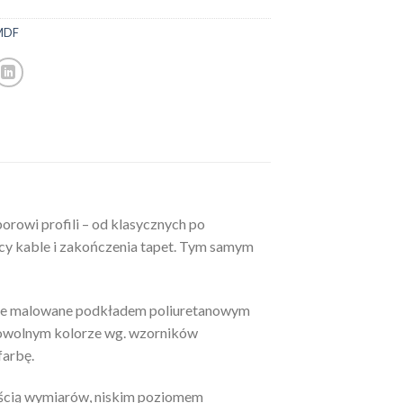
MDF
orowi profili – od klasycznych po
ący kable i zakończenia tapet. Tym samym
ie malowane podkładem poliuretanowym
 dowolnym kolorze wg. wzorników
farbę.
nością wymiarów, niskim poziomem