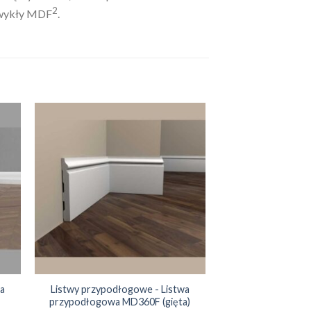
2
 zwykły MDF
.
a
Listwy przypodłogowe - Listwa
przypodłogowa MD360F (gięta)