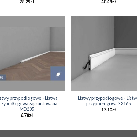
78.29
zł
40.48
zł
istwy przypodłogowe - Listwa
Listwy przypodłogowe - Listw
rzypodłogowa zagruntowana
przypodłogowa SX165
MD235
17.10
zł
6.78
zł