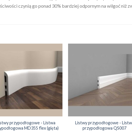
łaściwości czynią go ponad 30% bardziej odpornym na wilgoć niż
istwy przypodłogowe - Listwa
Listwy przypodłogowe - Listw
ypodłogowa MD355 flex (gięta)
przypodłogowa QS007