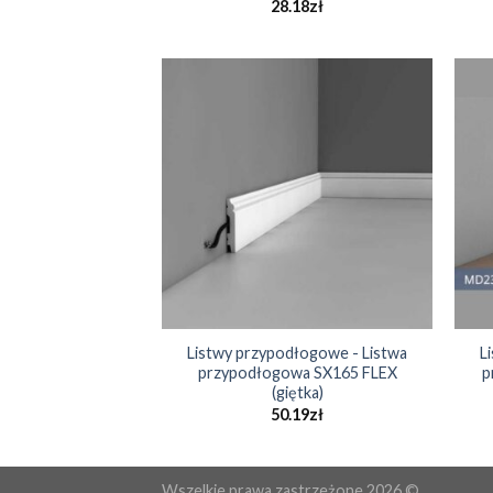
28.18
zł
Listwy przypodłogowe - Listwa
L
przypodłogowa SX165 FLEX
p
(giętka)
50.19
zł
Wszelkie prawa zastrzeżone 2026 ©