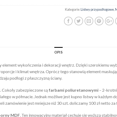
Kategorie:
Listwy przypodłogowe
,
OPIS
 element wykończenia i dekoracji wnętrz. Dzięki szerokiemu wyb
roporcje i klimat wnętrza. Oprócz tego stanowią element maskuj
zaju podłogi z płaszczyzną ściany.
l. Cokoły zabezpieczone są
farbami poliuretanowymi
– 2-krotn
 białego w półmacie. Jednak możliwe jest kupno listwy w każdym
 zamówienie jest mniejsze niż 30 szt. doliczamy 100 zł netto za 
porny
MDF
. Ten innowacyjny materiał cechuje się wyższą stabil