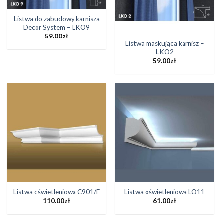
Listwa do zabudowy karnisza
Decor System – LKO9
59.00
zł
Listwa maskująca karnisz –
LKO2
59.00
zł
Listwa oświetleniowa C901/F
Listwa oświetleniowa LO11
110.00
zł
61.00
zł