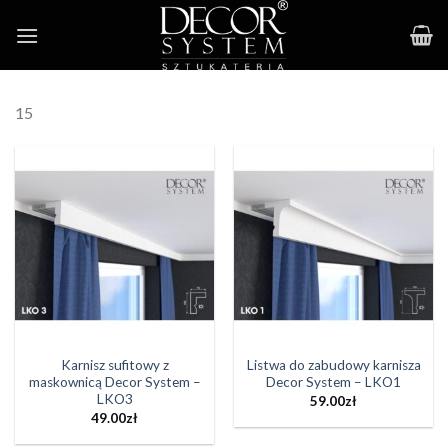
Skip
to
content
15
Karnisz sufitowy z
Listwa do zabudowy karnisza
maskownicą Decor System –
Decor System – LKO1
LKO3
59.00
zł
49.00
zł