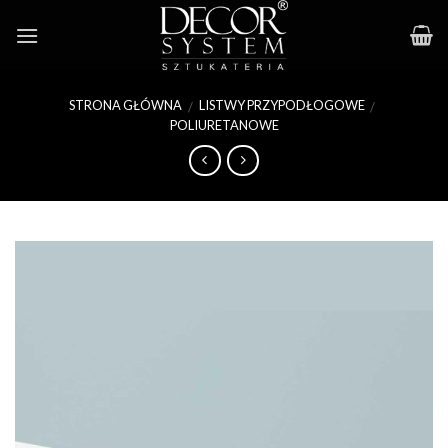
Skip
to
content
STRONA GŁÓWNA
LISTWY PRZYPODŁOGOWE
/
/
POLIURETANOWE