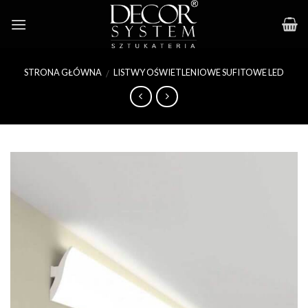
Skip
to
content
STRONA GŁÓWNA
LISTWY OŚWIETLENIOWE SUFITOWE LED
/